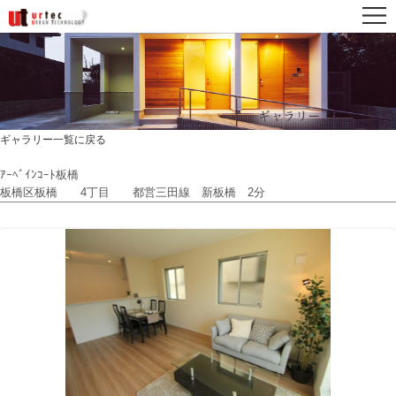
ギャラリー一覧に戻る
ｱｰﾍﾞｲﾝｺｰﾄ板橋
板橋区板橋 4丁目 都営三田線 新板橋 2分